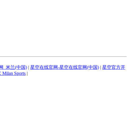
官网_米兰(中国)
|
星空在线官网-星空在线官网(中国)
|
星空官方开
an Sports
|